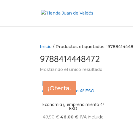
Inicio
/ Productos etiquetados “978841444
9788414448472
Mostrando el único resultado
¡Oferta!
Economía y emprendimiento 4º
ESO
El
El
49,90
€
46,00
€
IVA incluido
precio
precio
original
actual