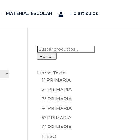
MATERIAL ESCOLAR
0 artículos
Buscar
por:
Buscar
Libros Texto
1º PRIMARIA
2º PRIMARIA
3º PRIMARIA
4º PRIMARIA
5º PRIMARIA
6º PRIMARIA
1º ESO