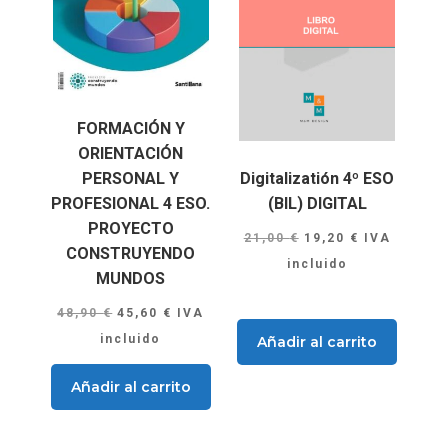
FORMACIÓN Y
ORIENTACIÓN
Digitalizatión 4º ESO
PERSONAL Y
(BIL) DIGITAL
PROFESIONAL 4 ESO.
PROYECTO
El
El
21,00
€
19,20
€
IVA
CONSTRUYENDO
precio
precio
incluido
MUNDOS
original
actual
El
El
48,90
€
45,60
€
IVA
era:
es:
precio
precio
incluido
Añadir al carrito
21,00 €.
19,20 €.
original
actual
Añadir al carrito
era:
es:
48,90 €.
45,60 €.