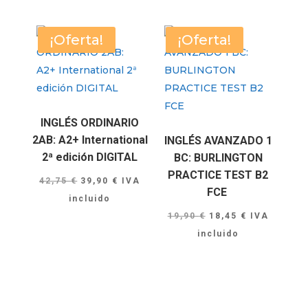
¡Oferta!
¡Oferta!
INGLÉS ORDINARIO
2AB: A2+ International
INGLÉS AVANZADO 1
2ª edición DIGITAL
BC: BURLINGTON
PRACTICE TEST B2
El
El
42,75
€
39,90
€
IVA
FCE
precio
precio
incluido
El
El
original
actual
19,90
€
18,45
€
IVA
precio
precio
era:
es:
incluido
original
actual
42,75 €.
39,90 €.
era:
es:
19,90 €.
18,45 €.