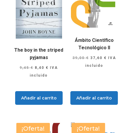
Ámbito Científico
Tecnológico II
The boy in the striped
pyjamas
El
El
39,00
€
37,60
€
IVA
precio
precio
incluido
El
El
9,45
€
8,40
€
IVA
original
actual
precio
precio
incluido
era:
es:
original
actual
39,00 €.
37,60 €.
era:
es:
Añadir al carrito
Añadir al carrito
9,45 €.
8,40 €.
¡Oferta!
¡Oferta!