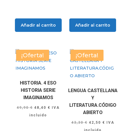
era:
es:
era:
es:
23,50 €.
22,60 €.
23,50 €.
22,60 €.
Añadir al carrito
Añadir al carrito
¡Oferta!
¡Oferta!
HISTORIA. 4 ESO
HISTORIA SERIE
LENGUA CASTELLANA
IMAGINAMOS
Y
LITERATURA.CÓDIGO
El
El
49,90
€
48,40
€
IVA
ABIERTO
precio
precio
incluido
El
El
original
actual
43,30
€
42,50
€
IVA
precio
precio
era:
es:
incluido