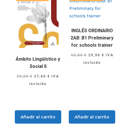
INGLÉS ORDINARIO
2AB: B1 Preliminary
for schools trainer
El
El
33,00
€
29,90
€
IVA
Ámbito Lingüístico y
precio
precio
incluido
Social II
original
actual
El
El
39,00
€
37,60
€
IVA
era:
es:
precio
precio
incluido
33,00 €.
29,90 €.
original
actual
era:
es:
39,00 €.
37,60 €.
Añadir al carrito
Añadir al carrito