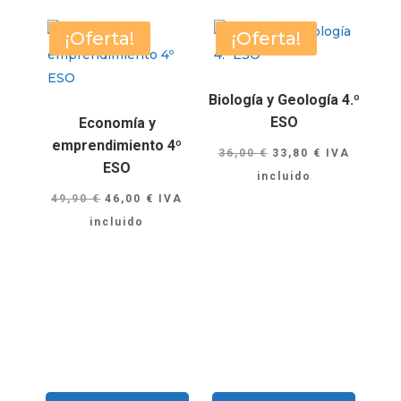
¡Oferta!
¡Oferta!
Biología y Geología 4.º
ESO
Economía y
emprendimiento 4º
El
El
36,00
€
33,80
€
IVA
ESO
precio
precio
incluido
El
El
original
actual
49,90
€
46,00
€
IVA
precio
precio
era:
es:
incluido
original
actual
36,00 €.
33,80 €.
era:
es:
49,90 €.
46,00 €.