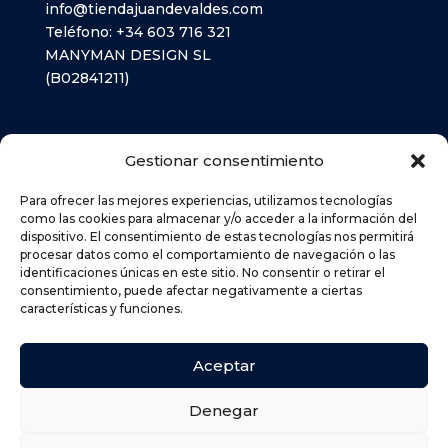
info@tiendajuandevaldes.com
Teléfono:
+34 603 716 321
MANYMAN DESIGN SL
(B02841211)
LIBROS TEXTO
Gestionar consentimiento
MATERIAL ESCOLAR
Para ofrecer las mejores experiencias, utilizamos tecnologías
como las cookies para almacenar y/o acceder a la información del
dispositivo. El consentimiento de estas tecnologías nos permitirá
AVISO LEGAL
procesar datos como el comportamiento de navegación o las
POLÍTICA DE PRIVACIDAD
identificaciones únicas en este sitio. No consentir o retirar el
consentimiento, puede afectar negativamente a ciertas
POLÍTICA DE COOKIES (UE)
características y funciones.
DEVOLUCIONES
POLÍTICA DE ENVÍOS
Aceptar
Denegar