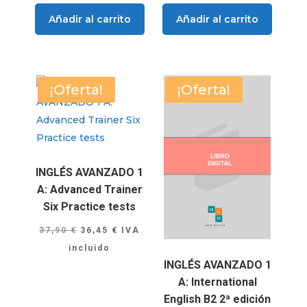
Añadir al carrito
Añadir al carrito
¡Oferta!
¡Oferta!
INGLÉS AVANZADO 1
A: Advanced Trainer
Six Practice tests
El
El
37,90
€
36,45
€
IVA
precio
precio
incluido
INGLÉS AVANZADO 1
original
actual
A: International
era:
es:
English B2 2ª edición
37,90 €.
36,45 €.