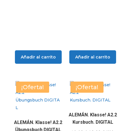
original
actual
era:
es:
era:
es:
26,18 €.
24,95 €.
13,35 €.
11,90 €.
Añadir al carrito
Añadir al carrito
¡Oferta!
¡Oferta!
ALEMÁN. Klasse! A2.2
Kursbuch. DIGITAL
ALEMÁN. Klasse! A2.2
Übungsbuch DIGITAL