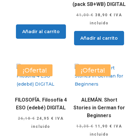
(pack SB+WB) DIGITAL
El
El
41,00
€
38,90
€
IVA
precio
precio
incluido
original
actual
Añadir al carrito
Añadir al carrito
era:
es:
41,00 €.
38,90 €.
¡Oferta!
¡Oferta!
FILOSOFÍA. Filosofía 4
ALEMÁN. Short
ESO (edebé) DIGITAL
Stories in German for
Beginners
El
El
26,18
€
24,95
€
IVA
El
El
precio
precio
13,35
€
11,90
€
IVA
incluido
precio
precio
original
actual
incluido