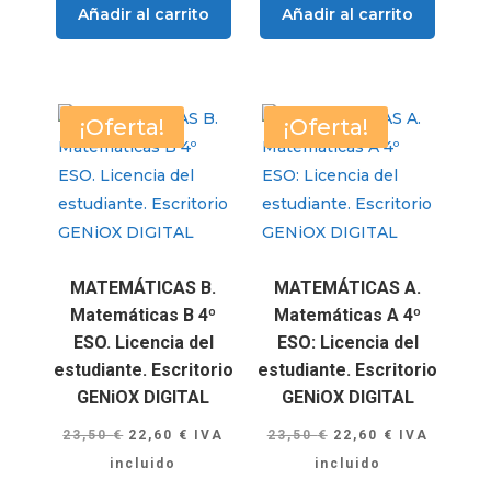
Añadir al carrito
Añadir al carrito
¡Oferta!
¡Oferta!
MATEMÁTICAS B.
MATEMÁTICAS A.
Matemáticas B 4º
Matemáticas A 4º
ESO. Licencia del
ESO: Licencia del
estudiante. Escritorio
estudiante. Escritorio
GENiOX DIGITAL
GENiOX DIGITAL
El
El
El
El
23,50
€
22,60
€
IVA
23,50
€
22,60
€
IVA
precio
precio
precio
precio
incluido
incluido
original
actual
original
actual