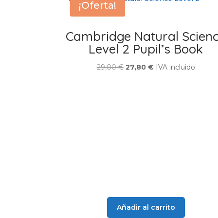
¡Oferta!
Cambridge Natural Scien
Level 2 Pupil’s Book
El
El
29,00
€
27,80
€
IVA incluido
precio
precio
original
actual
era:
es:
29,00 €.
27,80 €.
Añadir al carrito