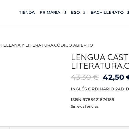
TIENDA
PRIMARIA
ESO
BACHILLERATO
STELLANA Y LITERATURA.CÓDIGO ABIERTO
LENGUA CAST
LITERATURA.
El
43,30
€
42,50
precio
origina
INGLÉS ORDINARIO 2AB: B1 P
era:
ISBN 9788421874189
43,30 €
Sin existencias