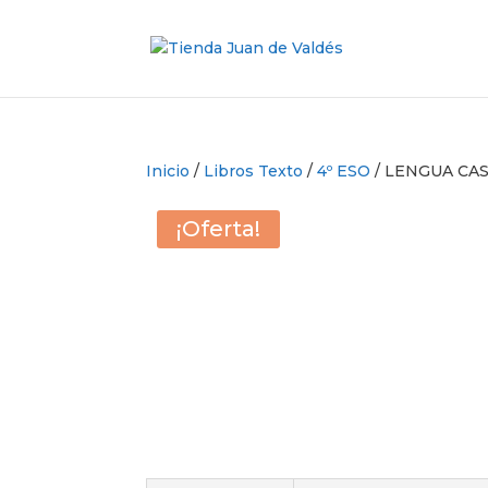
Inicio
/
Libros Texto
/
4º ESO
/ LENGUA CA
¡Oferta!