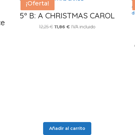
¡Oferta!
5º B: A CHRISTMAS CAROL
ce
El
El
12,25
€
11,86
€
IVA incluido
precio
precio
original
actual
era:
es:
12,25 €.
11,86 €.
Añadir al carrito