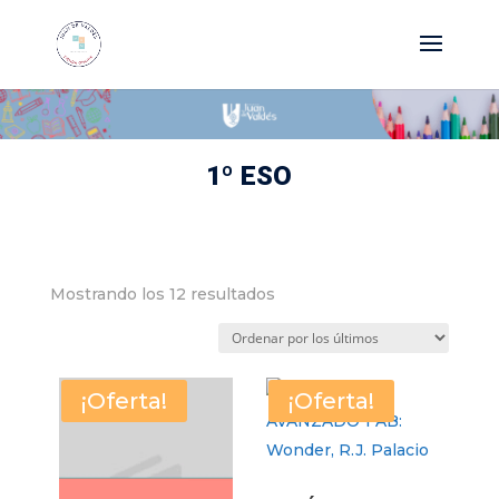
1º ESO
Ordenado
Mostrando los 12 resultados
por
los
últimos
¡Oferta!
¡Oferta!