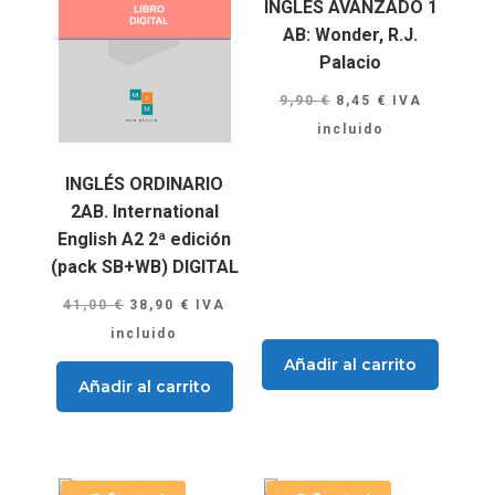
INGLÉS AVANZADO 1
AB: Wonder, R.J.
Palacio
El
El
9,90
€
8,45
€
IVA
precio
precio
incluido
original
actual
INGLÉS ORDINARIO
era:
es:
2AB. International
9,90 €.
8,45 €.
English A2 2ª edición
(pack SB+WB) DIGITAL
El
El
41,00
€
38,90
€
IVA
precio
precio
incluido
original
actual
Añadir al carrito
Añadir al carrito
era:
es:
41,00 €.
38,90 €.