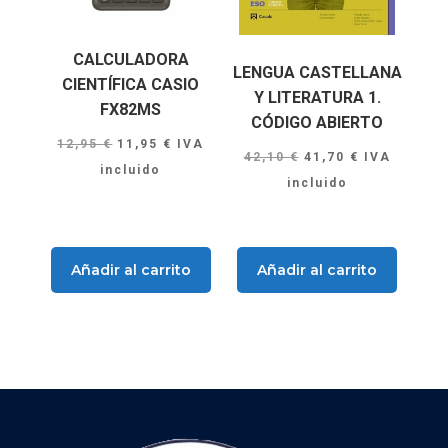
CALCULADORA
LENGUA CASTELLANA
CIENTÍFICA CASIO
Y LITERATURA 1.
FX82MS
CÓDIGO ABIERTO
El
El
12,95
€
11,95
€
IVA
El
El
42,10
€
41,70
€
IVA
precio
precio
incluido
precio
precio
incluido
original
actual
original
actual
era:
es:
era:
es:
12,95 €.
11,95 €.
42,10 €.
41,70 €.
Añadir al carrito
Añadir al carrito