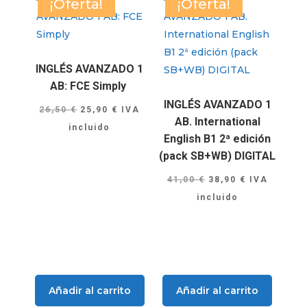
¡Oferta!
¡Oferta!
INGLÉS AVANZADO 1
AB: FCE Simply
INGLÉS AVANZADO 1
El
El
26,50
€
25,90
€
IVA
AB. International
precio
precio
incluido
English B1 2ª edición
original
actual
(pack SB+WB) DIGITAL
era:
es:
El
El
26,50 €.
25,90 €.
41,00
€
38,90
€
IVA
precio
precio
incluido
original
actual
era:
es:
41,00 €.
38,90 €.
Añadir al carrito
Añadir al carrito