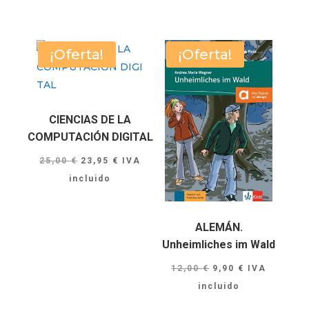
¡Oferta!
¡Oferta!
CIENCIAS DE LA
COMPUTACIÓN DIGITAL
El
El
25,00
€
23,95
€
IVA
precio
precio
incluido
original
actual
era:
es:
ALEMÁN.
25,00 €.
23,95 €.
Unheimliches im Wald
El
El
12,00
€
9,90
€
IVA
precio
precio
incluido
original
actual