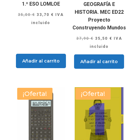
1.º ESO LOMLOE
GEOGRAFÍA E
HISTORIA. MEC ED22
El
El
35,00
€
33,70
€
IVA
Proyecto
precio
precio
incluido
Construyendo Mundos
original
actual
El
El
era:
es:
37,90
€
35,50
€
IVA
precio
precio
35,00 €.
33,70 €.
incluido
original
actual
Añadir al carrito
Añadir al carrito
era:
es:
37,90 €.
35,50 €.
¡Oferta!
¡Oferta!