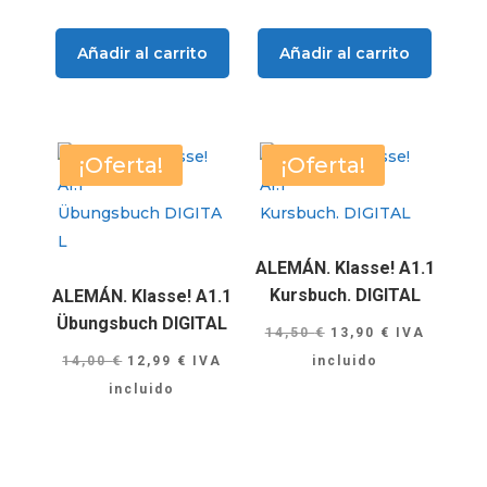
era:
es:
12,00 €.
9,90 €.
Añadir al carrito
Añadir al carrito
¡Oferta!
¡Oferta!
ALEMÁN. Klasse! A1.1
Kursbuch. DIGITAL
ALEMÁN. Klasse! A1.1
Übungsbuch DIGITAL
El
El
14,50
€
13,90
€
IVA
El
El
precio
precio
14,00
€
12,99
€
IVA
incluido
precio
precio
original
actual
incluido
original
actual
era:
es:
era:
es:
14,50 €.
13,90 €.
14,00 €.
12,99 €.