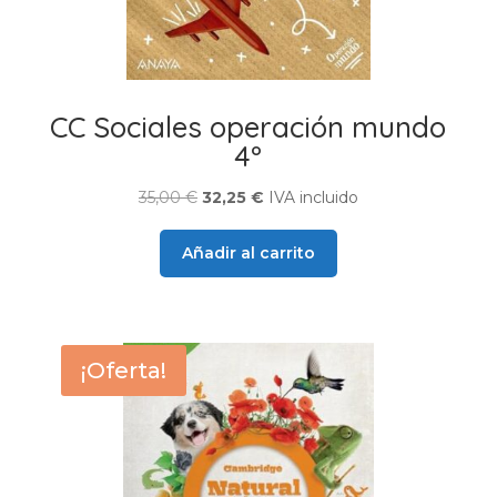
CC Sociales operación mundo
4º
El
El
35,00
€
32,25
€
IVA incluido
precio
precio
original
actual
Añadir al carrito
era:
es:
35,00 €.
32,25 €.
¡Oferta!