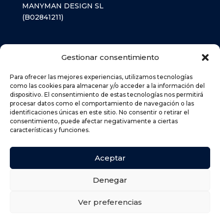
MANYMAN DESIGN SL
(B02841211)
LIBROS TEXTO
Gestionar consentimiento
MATERIAL ESCOLAR
Para ofrecer las mejores experiencias, utilizamos tecnologías
como las cookies para almacenar y/o acceder a la información del
dispositivo. El consentimiento de estas tecnologías nos permitirá
AVISO LEGAL
procesar datos como el comportamiento de navegación o las
identificaciones únicas en este sitio. No consentir o retirar el
POLÍTICA DE PRIVACIDAD
consentimiento, puede afectar negativamente a ciertas
POLÍTICA DE COOKIES (UE)
características y funciones.
DEVOLUCIONES
POLÍTICA DE ENVÍOS
Aceptar
Denegar
Ver preferencias