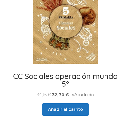
CC Sociales operación mundo
5º
El
El
34,15
€
32,70
€
IVA incluido
precio
precio
original
actual
Añadir al carrito
era:
es:
34,15 €.
32,70 €.