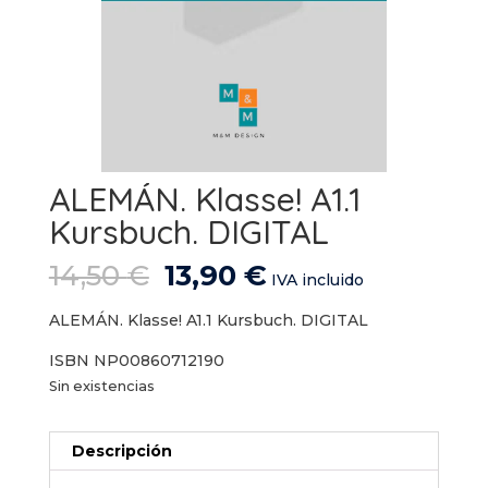
ALEMÁN. Klasse! A1.1
Kursbuch. DIGITAL
El
El
14,50
€
13,90
€
IVA incluido
precio
precio
original
actual
ALEMÁN. Klasse! A1.1 Kursbuch. DIGITAL
era:
es:
ISBN NP00860712190
14,50 €.
13,90 €.
Sin existencias
Descripción