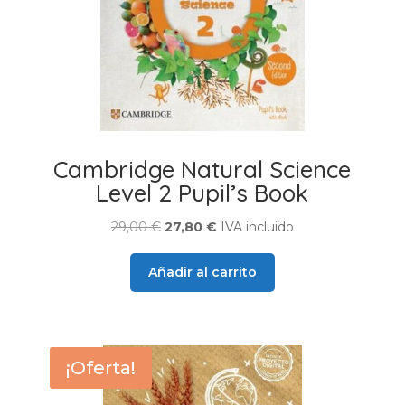
Cambridge Natural Science
Level 2 Pupil’s Book
El
El
29,00
€
27,80
€
IVA incluido
precio
precio
original
actual
Añadir al carrito
era:
es:
29,00 €.
27,80 €.
¡Oferta!