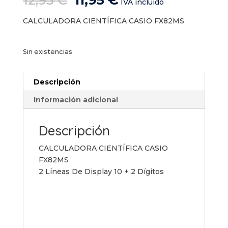
12,95
€
11,95
€
IVA incluido
precio
precio
original
actual
CALCULADORA CIENTÍFICA CASIO FX82MS
era:
es:
12,95 €.
11,95 €.
Sin existencias
Descripción
Información adicional
Descripción
CALCULADORA CIENTÍFICA CASIO
FX82MS
2 Líneas De Display 10 + 2 Dígitos