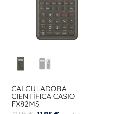
CALCULADORA
CIENTÍFICA CASIO
FX82MS
El
El