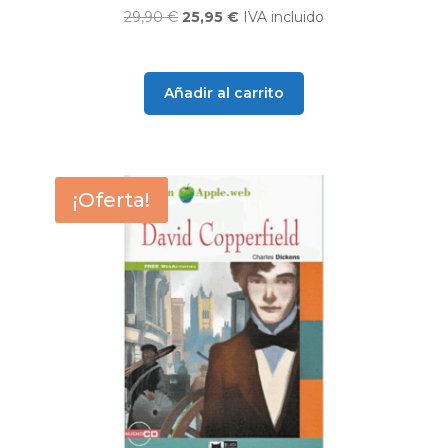
El
El
29,90
€
25,95
€
IVA incluido
precio
precio
original
actual
era:
es:
Añadir al carrito
29,90 €.
25,95 €.
¡Oferta!