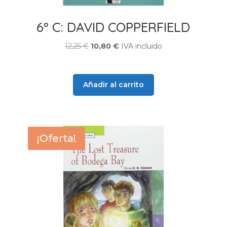
6º C: DAVID COPPERFIELD
El
El
12,25
€
10,80
€
IVA incluido
precio
precio
original
actual
era:
es:
Añadir al carrito
12,25 €.
10,80 €.
¡Oferta!