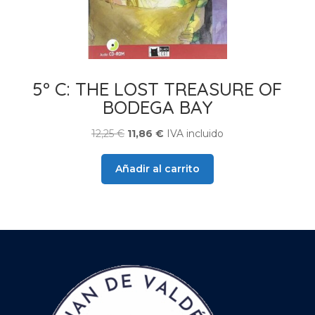
5º C: THE LOST TREASURE OF
BODEGA BAY
El
El
12,25
€
11,86
€
IVA incluido
precio
precio
original
actual
Añadir al carrito
era:
es:
12,25 €.
11,86 €.