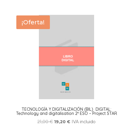
¡Oferta!
TECNOLOGÍA Y DIGITALIZACIÓN (BIL) DIGITAL:
Technology and digitalisation 2º ESO – Project STAR
El
El
21,00
€
19,20
€
IVA incluido
precio
precio