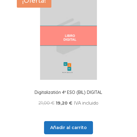
¡Oferta!
Digitalizatión 4º ESO (BIL) DIGITAL
El
El
21,00
€
19,20
€
IVA incluido
precio
precio
original
actual
era:
es:
Añadir al carrito
21,00 €.
19,20 €.