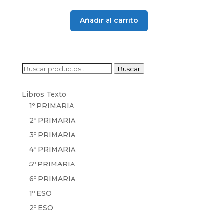
original
actual
era:
es:
Añadir al carrito
21,00 €.
19,20 €.
Buscar
Buscar
por:
Libros Texto
1º PRIMARIA
2º PRIMARIA
3º PRIMARIA
4º PRIMARIA
5º PRIMARIA
6º PRIMARIA
1º ESO
2º ESO