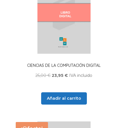
CIENCIAS DE LA COMPUTACIÓN DIGITAL
El
El
25,00
€
23,95
€
IVA incluido
precio
precio
original
actual
era:
es:
Añadir al carrito
25,00 €.
23,95 €.