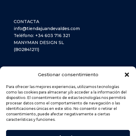
CONTACTA
info@tiendajuandevaldes.com
Teléfono:
+34 603 716 321
MANYMAN DESIGN SL
(B02841211)
LIBROS TEXTO
Gestionar consentimiento
MATERIAL ESCOLAR
Para ofrecer las mejores experiencias, utilizamos tecnologías
como las cookies para almacenar y/o acceder a la información del
dispositivo. El consentimiento de estas tecnologías nos permitirá
AVISO LEGAL
procesar datos como el comportamiento de navegación o las
POLÍTICA DE PRIVACIDAD
identificaciones únicas en este sitio. No consentir o retirar el
consentimiento, puede afectar negativamente a ciertas
POLÍTICA DE COOKIES (UE)
características y funciones.
DEVOLUCIONES