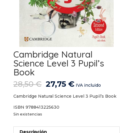
Cambridge Natural
Science Level 3 Pupil’s
Book
El
El
28,50
€
27,75
€
IVA incluido
precio
precio
original
actual
Cambridge Natural Science Level 3 Pupil’s Book
era:
es:
ISBN 9788413225630
28,50 €.
27,75 €.
Sin existencias
Descripción