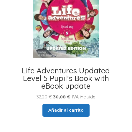
Life Adventures Updated
Level 5 Pupil’s Book with
eBook update
El
El
32,20
€
30,08
€
IVA incluido
precio
precio
Añadir al carrito
original
actual
era:
es:
32,20 €.
30,08 €.