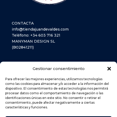
CONTACTA
info@tiendajuandevaldes.com
Teléfono:
+34 603 716 321
MANYMAN DESIGN SL
(B02841211)
LIBROS TEXTO
Gestionar consentimiento
MATERIAL ESCOLAR
Para ofrecer las mejores experiencias, utilizamos tecnologías
como las cookies para almacenar y/o acceder a la información del
dispositivo. El consentimiento de estas tecnologías nos permitirá
AVISO LEGAL
procesar datos como el comportamiento de navegación o las
identificaciones únicas en este sitio. No consentir o retirar el
POLÍTICA DE PRIVACIDAD
consentimiento, puede afectar negativamente a ciertas
POLÍTICA DE COOKIES (UE)
características y funciones.
DEVOLUCIONES