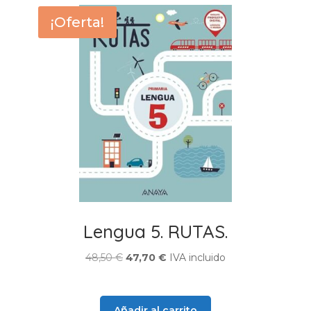
¡Oferta!
Lengua 5. RUTAS.
El
El
48,50
€
47,70
€
IVA incluido
precio
precio
original
actual
era:
es:
Añadir al carrito