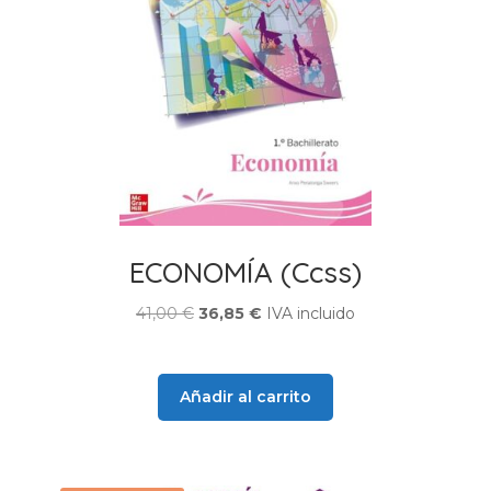
ECONOMÍA (Ccss)
El
El
41,00
€
36,85
€
IVA incluido
precio
precio
original
actual
era:
es:
Añadir al carrito
41,00 €.
36,85 €.