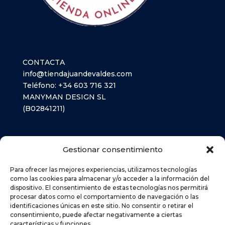
CONTACTA
info@tiendajuandevaldes.com
Teléfono:
+34 603 716 321
MANYMAN DESIGN SL
(B02841211)
LIBROS TEXTO
Gestionar consentimiento
MATERIAL ESCOLAR
Para ofrecer las mejores experiencias, utilizamos tecnologías
como las cookies para almacenar y/o acceder a la información del
dispositivo. El consentimiento de estas tecnologías nos permitirá
AVISO LEGAL
procesar datos como el comportamiento de navegación o las
identificaciones únicas en este sitio. No consentir o retirar el
POLÍTICA DE PRIVACIDAD
consentimiento, puede afectar negativamente a ciertas
POLÍTICA DE COOKIES (UE)
características y funciones.