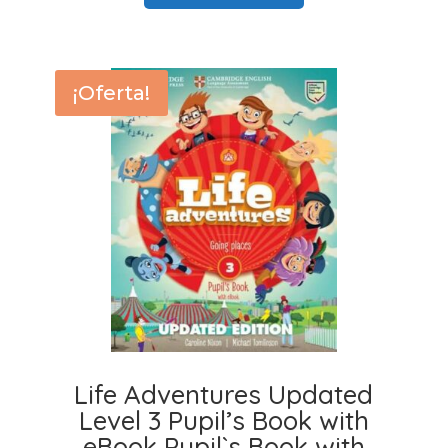
era:
es:
48,00 €.
44,15 €.
¡Oferta!
Life Adventures Updated
Level 3 Pupil’s Book with
eBook Pupil`s Book with