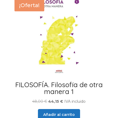
¡Oferta!
FILOSOFÍA. Filosofía de otra
manera 1
El
El
48,00
€
44,15
€
IVA incluido
precio
precio
original
actual
Añadir al carrito