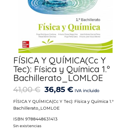
FÍSICA Y QUÍMICA(Cc Y
Tec): Física y Química 1.º
Bachillerato_LOMLOE
El
El
41,00
€
36,85
€
IVA incluido
precio
precio
original
actual
FÍSICA Y QUÍMICA(Cc Y Tec): Física y Química 1.º
era:
es:
Bachillerato_LOMLOE
41,00 €.
36,85 €.
ISBN 9788448631413
Sin existencias