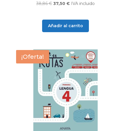
El
El
38,86
€
37,50
€
IVA incluido
precio
precio
original
actual
era:
es:
Añadir al carrito
38,86 €.
37,50 €.
¡Oferta!