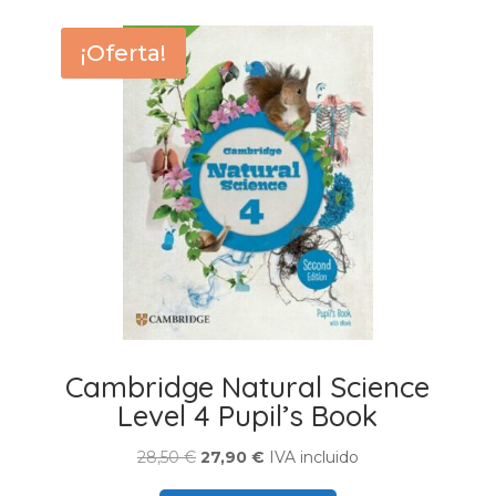
¡Oferta!
Cambridge Natural Science
Level 4 Pupil’s Book
El
El
28,50
€
27,90
€
IVA incluido
precio
precio