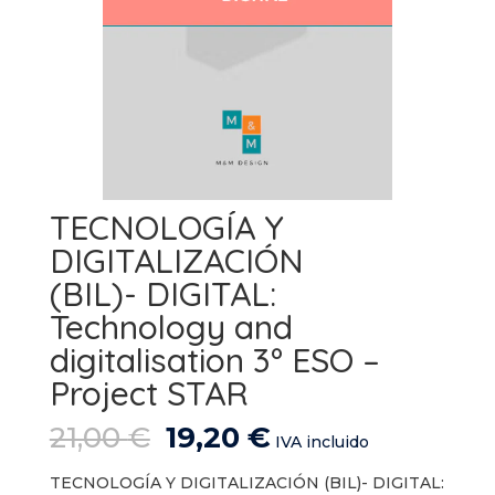
TECNOLOGÍA Y
DIGITALIZACIÓN
(BIL)- DIGITAL:
Technology and
digitalisation 3º ESO –
Project STAR
El
El
21,00
€
19,20
€
IVA incluido
precio
precio
original
actual
TECNOLOGÍA Y DIGITALIZACIÓN (BIL)- DIGITAL: