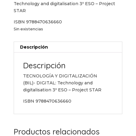
era:
es:
Technology and digitalisation 3º ESO – Project
21,00 €.
19,20 €.
STAR
ISBN 9788470636660
Sin existencias
Descripción
Descripción
TECNOLOGÍA Y DIGITALIZACIÓN
(BIL)- DIGITAL: Technology and
digitalisation 3º ESO – Project STAR
ISBN 9788470636660
Productos relacionados