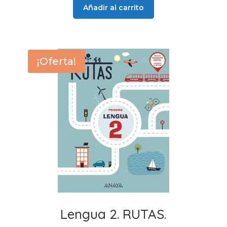
original
actual
Añadir al carrito
era:
es:
28,50 €.
27,90 €.
¡Oferta!
Lengua 2. RUTAS.