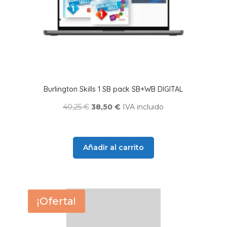
Burlington Skills 1 SB pack SB+WB DIGITAL
El
El
40,25
€
38,50
€
IVA incluido
precio
precio
original
actual
era:
es:
Añadir al carrito
40,25 €.
38,50 €.
¡Oferta!