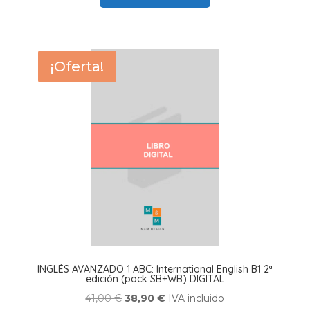
41,00 €.
38,90 €.
¡Oferta!
INGLÉS AVANZADO 1 ABC: International English B1 2ª
edición (pack SB+WB) DIGITAL
El
El
41,00
€
38,90
€
IVA incluido