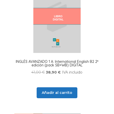
INGLÉS AVANZADO 1 A: International English B2 2ª
edición (pack SB+WB) DIGITAL
El
El
41,00
€
38,90
€
IVA incluido
precio
precio
original
actual
era:
es:
Añadir al carrito
41,00 €.
38,90 €.