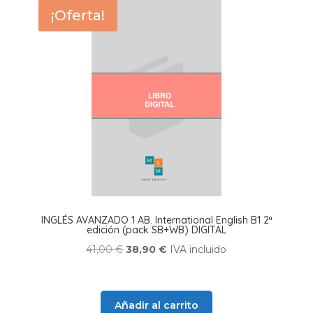
¡Oferta!
INGLÉS AVANZADO 1 AB. International English B1 2ª
edición (pack SB+WB) DIGITAL
El
El
41,00
€
38,90
€
IVA incluido
precio
precio
original
actual
era:
es:
Añadir al carrito