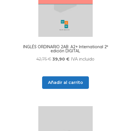
INGLÉS ORDINARIO 2AB: A2+ International 2ª
edición DIGITAL
El
El
42,75
€
39,90
€
IVA incluido
precio
precio
original
actual
era:
es:
Añadir al carrito
42,75 €.
39,90 €.