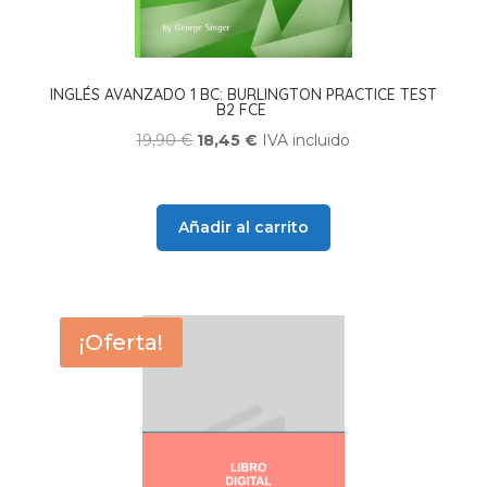
INGLÉS AVANZADO 1 BC: BURLINGTON PRACTICE TEST
B2 FCE
El
El
19,90
€
18,45
€
IVA incluido
precio
precio
original
actual
era:
es:
Añadir al carrito
19,90 €.
18,45 €.
¡Oferta!