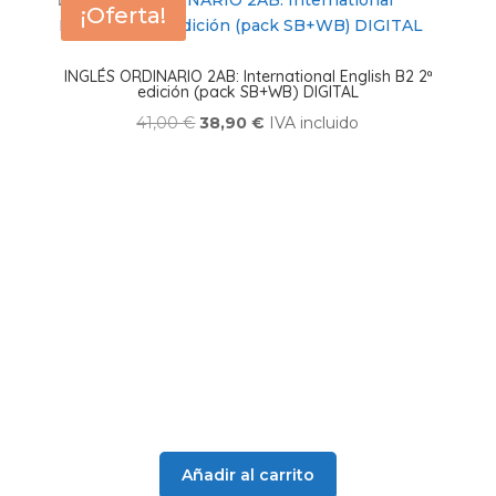
¡Oferta!
INGLÉS ORDINARIO 2AB: International English B2 2ª
edición (pack SB+WB) DIGITAL
El
El
41,00
€
38,90
€
IVA incluido
precio
precio
original
actual
era:
es:
41,00 €.
38,90 €.
Añadir al carrito