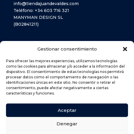
info@tiendajuandevaldes.com
Teléfono:
+34 603 716 321
MANYMAN DESIGN SL
(B02841211)
LIBROS TEXTO
Gestionar consentimiento
MATERIAL ESCOLAR
Para ofrecer las mejores experiencias, utilizamos tecnologías
como las cookies para almacenar y/o acceder a la información del
dispositivo. El consentimiento de estas tecnologías nos permitirá
AVISO LEGAL
procesar datos como el comportamiento de navegación o las
POLÍTICA DE PRIVACIDAD
identificaciones únicas en este sitio. No consentir o retirar el
consentimiento, puede afectar negativamente a ciertas
POLÍTICA DE COOKIES (UE)
características y funciones.
DEVOLUCIONES
POLÍTICA DE ENVÍOS
Aceptar
Denegar