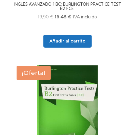
INGLÉS AVANZADO 1 BC: BURLINGTON PRACTICE TEST
B2 FCE
El
El
19,90
€
18,45
€
IVA incluido
precio
precio
original
actual
era:
es:
Añadir al carrito
19,90 €.
18,45 €.
¡Oferta!