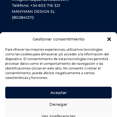
Teléfono:
+34 603 716 321
MANYMAN DESIGN SL
(B02841211)
LIBROS TEXTO
Gestionar consentimiento
MATERIAL ESCOLAR
Para ofrecer las mejores experiencias, utilizamos tecnologías
como las cookies para almacenar y/o acceder a la información del
dispositivo. El consentimiento de estas tecnologías nos permitirá
AVISO LEGAL
procesar datos como el comportamiento de navegación o las
POLÍTICA DE PRIVACIDAD
identificaciones únicas en este sitio. No consentir o retirar el
consentimiento, puede afectar negativamente a ciertas
POLÍTICA DE COOKIES (UE)
características y funciones.
DEVOLUCIONES
POLÍTICA DE ENVÍOS
Aceptar
Denegar
Ver preferencias