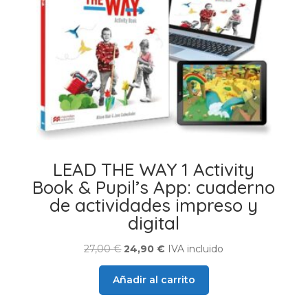
LEAD THE WAY 1 Activity
Book & Pupil’s App: cuaderno
de actividades impreso y
digital
El
El
27,00
€
24,90
€
IVA incluido
precio
precio
Añadir al carrito
original
actual
era:
es: