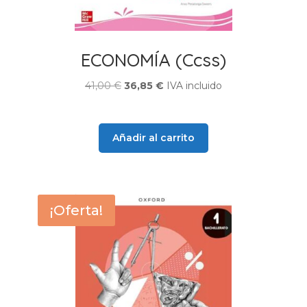
ECONOMÍA (Ccss)
El
El
41,00
€
36,85
€
IVA incluido
precio
precio
original
actual
era:
es:
Añadir al carrito
41,00 €.
36,85 €.
¡Oferta!