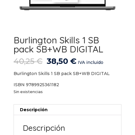
Burlington Skills 1 SB
pack SB+WB DIGITAL
El
El
40,25
€
38,50
€
IVA incluido
precio
precio
original
actual
Burlington Skills 1 SB pack SB+WB DIGITAL
era:
es:
ISBN 9789925361182
40,25 €.
38,50 €.
Sin existencias
Descripción
Descripción