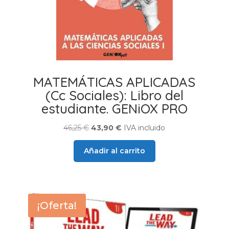
MATEMÁTICAS APLICADAS
(Cc Sociales): Libro del
estudiante. GENiOX PRO
El
El
46,25
€
43,90
€
IVA incluido
precio
precio
Añadir al carrito
original
actual
era:
es:
46,25 €.
43,90 €.
¡Oferta!