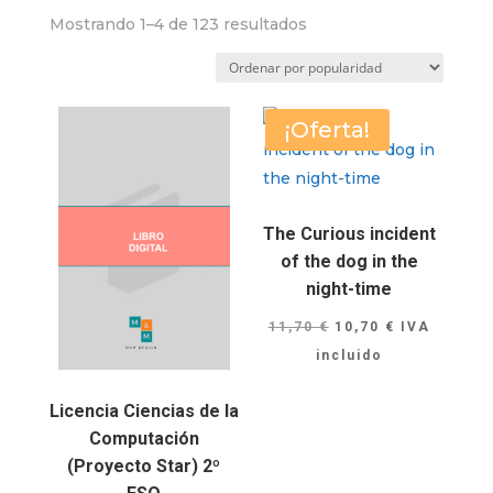
Ordenado
Mostrando 1–4 de 123 resultados
por
puntuación
media
¡Oferta!
The Curious incident
of the dog in the
night-time
El
El
11,70
€
10,70
€
IVA
precio
precio
incluido
original
actual
Licencia Ciencias de la
era:
es:
Computación
11,70 €.
10,70 €.
(Proyecto Star) 2º