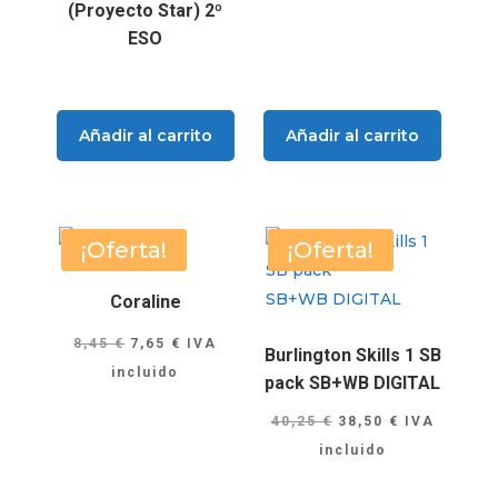
(Proyecto Star) 2º
ESO
Añadir al carrito
Añadir al carrito
¡Oferta!
¡Oferta!
Coraline
El
El
8,45
€
7,65
€
IVA
Burlington Skills 1 SB
precio
precio
incluido
pack SB+WB DIGITAL
original
actual
El
El
40,25
€
38,50
€
IVA
era:
es:
precio
precio
incluido
8,45 €.
7,65 €.
original
actual