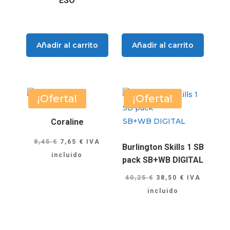
ESO
Añadir al carrito
Añadir al carrito
¡Oferta!
¡Oferta!
Coraline
El
El
8,45
€
7,65
€
IVA
Burlington Skills 1 SB
precio
precio
incluido
pack SB+WB DIGITAL
original
actual
El
El
40,25
€
38,50
€
IVA
era:
es:
precio
precio
incluido
8,45 €.
7,65 €.
original
actual
era:
es:
40,25 €.
38,50 €.