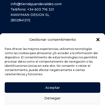
info@tiendajuandevaldes.com
Teléfono:
+34 603 716 321
MANYMAN DESIGN SL
(B02841211)
LIBROS TEXTO
Gestionar consentimiento
MATERIAL ESCOLAR
Para ofrecer las mejores experiencias, utilizamos tecnologías
como las cookies para almacenar y/o acceder a la información del
dispositivo. El consentimiento de estas tecnologías nos permitirá
AVISO LEGAL
procesar datos como el comportamiento de navegación o las
POLÍTICA DE PRIVACIDAD
identificaciones únicas en este sitio. No consentir o retirar el
consentimiento, puede afectar negativamente a ciertas
POLÍTICA DE COOKIES (UE)
características y funciones.
DEVOLUCIONES
POLÍTICA DE ENVÍOS
Aceptar
Denegar